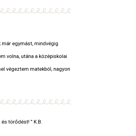
ük már egymást, mindvégig
tem volna, utána a középiskolai
ssel végeztem matekból, nagyon
s törődést! ” K.B.