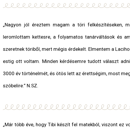
„Nagyon jól éreztem magam a töri felkészítéseken, min
leromlottam kettesre, a folyamatos tanárváltások és am
szeretnek töriből, mert mégis érdekelt. Elmentem a Lacihoz,
estig ott voltam. Minden kérdésemre tudott választ adn
3000 év történelmét, és ötös lett az érettségim, most meg
szóbelire.” N.SZ.
„Már több éve, hogy Tibi készít fel matekból, viszont ez