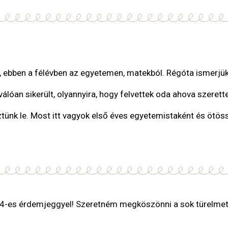
t, ebben a félévben az egyetemen, matekból. Régóta ismerj
iválóan sikerült, olyannyira, hogy felvettek oda ahova szeret
iztünk le. Most itt vagyok első éves egyetemistaként és ötö
-es érdemjeggyel! Szeretném megköszönni a sok türelmet é