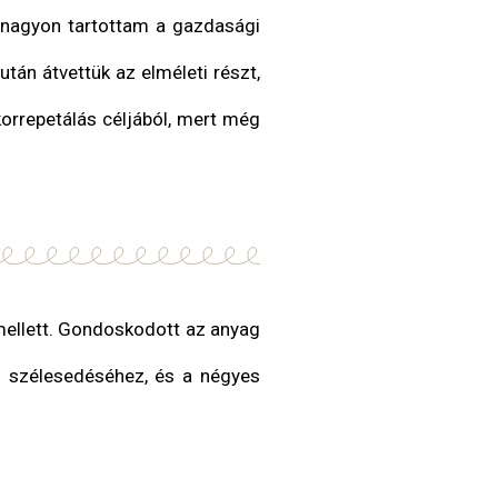
n nagyon tartottam a gazdasági
tán átvettük az elméleti részt,
korrepetálás céljából, mert még
 mellett. Gondoskodott az anyag
m szélesedéséhez, és a négyes