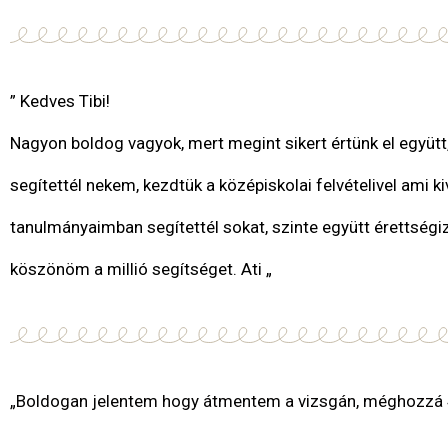
” Kedves Tibi!
Nagyon boldog vagyok, mert megint sikert értünk el együt
segítettél nekem, kezdtük a középiskolai felvételivel ami k
tanulmányaimban segítettél sokat, szinte együtt érettség
köszönöm a millió segítséget. Ati „
„Boldogan jelentem hogy átmentem a vizsgán, méghozzá 4