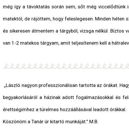
még így a távoktatás során sem, sőt még viccelődtünk 
matektól, de rájöttem, hogy feleslegesen. Minden héten s
és sikeresen átmentem a tárgyból, vizsga nélkül. Biztos 
van 1-2 matekos tárgyam, amit teljesítenem kell a hátrale
„László nagyon professzionálisan tartotta az órákat. Hag
begyakorlásáról a házinak adott fogalmazásokkal és fe
érettségimhez a türelmes hozzáállásával leadott órákkal.
Köszönöm a Tanár úr kitartó munkáját.” M.B.