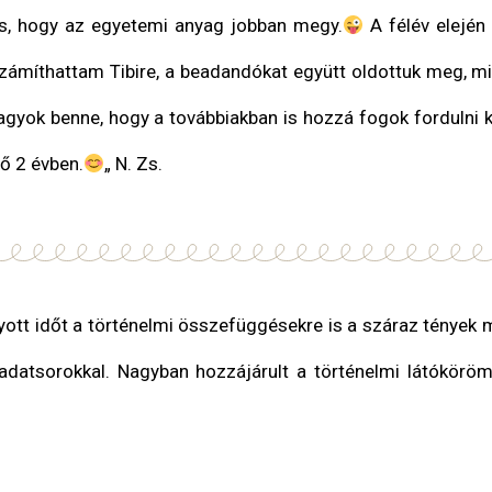
is, hogy az egyetemi anyag jobban megy.
A félév elejé
zámíthattam Tibire, a beadandókat együtt oldottuk meg, miu
vagyok benne, hogy a továbbiakban is hozzá fogok fordulni 
vő 2 évben.
„
N. Zs.
yott időt a történelmi összefüggésekre is a száraz tények
ladatsorokkal. Nagyban hozzájárult a történelmi látókörö