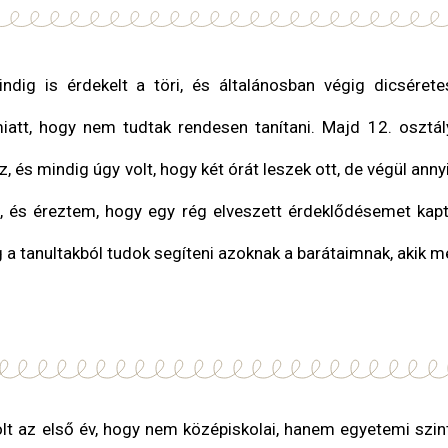
dig is érdekelt a töri, és általánosban végig dicséret
iatt, hogy nem tudtak rendesen tanítani. Majd 12. osztá
 és mindig úgy volt, hogy két órát leszek ott, de végül anny
i, és éreztem, hogy egy rég elveszett érdeklődésemet ka
 a tanultakból tudok segíteni azoknak a barátaimnak, akik me
 volt az első év, hogy nem középiskolai, hanem egyetemi sz