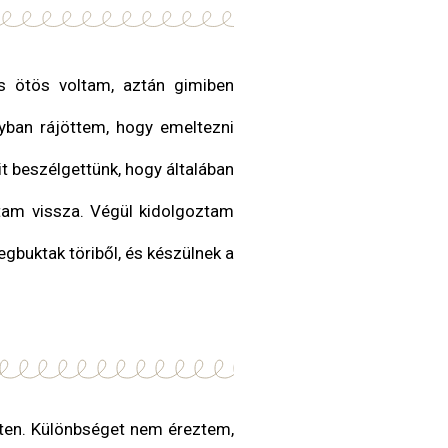
es ötös voltam, aztán gimiben
lyban rájöttem, hogy emeltezni
it beszélgettünk, hogy általában
ptam vissza. Végül kidolgoztam
gbuktak töriből, és készülnek a
inten. Különbséget nem éreztem,